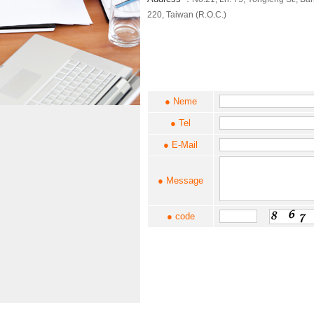
220, Taiwan (R.O.C.)
● Neme
● Tel
● E-Mail
● Message
● code