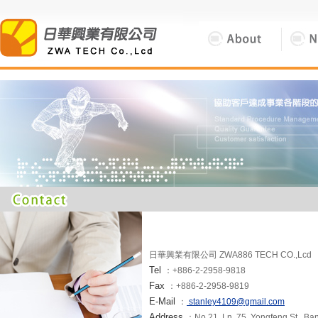
日華興業有限公司 ZWA886 TECH CO.,Lcd
Tel
：+886-2-2958-9818
Fax
：+886-2-2958-9819
E-Mail
：
stanley4109@gmail.com
Address
：No.21, Ln. 75, Yongfeng St., Ban