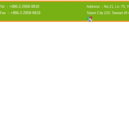
：+886-2-2958-9818
Tel
Address
：No.21, Ln. 75, Y
：+886-2-2958-9819
Fax
Taipei City 220, Taiwan (R.